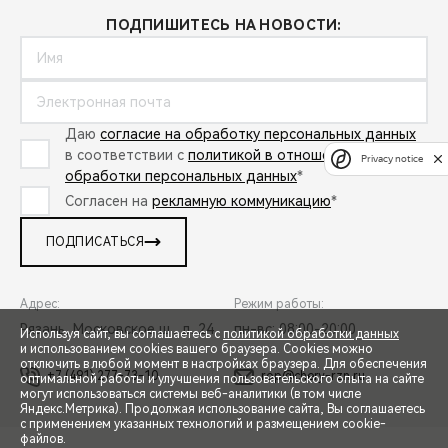
ПОДПИШИТЕСЬ НА НОВОСТИ:
Даю
согласие на обработку персональных данных
в соответствии с
политикой в отношении
Privacy notice
обработки персональных данных
*
Согласен на
рекламную коммуникацию
*
ПОДПИСАТЬСЯ
Адрес:
Режим работы:
Рязань, Московское ш., д. 24
пн-вс: 08:00-20:00
Используя сайт, вы соглашаетесь с
политикой обработки данных
и использованием cookies вашего браузера. Cookies можно
отключить в любой момент в настройках браузера. Для обеспечения
+7 (491) 277-73-10
rop@chery-rzn.ru
оптимальной работы и улучшения пользовательского опыта на сайте
могут использоваться системы веб-аналитики (в том числе
СПЕЦПРЕДЛОЖЕНИЯ
Яндекс.Метрика). Продолжая использование сайта, Вы соглашаетесь
с применением указанных технологий и размещением cookie-
файлов.