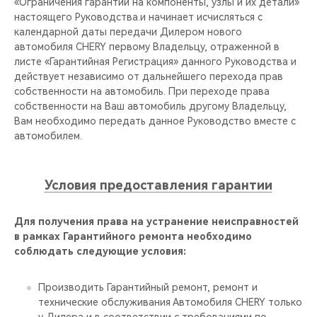
CHERY REMOTE
«Ограничения гарантии на компоненты, узлы и их детали»
настоящего Руководства.и начинает исчисляться с
календарной даты передачи Дилером нового
CHERY И СПОРТ
автомобиля CHERY первому Владельцу, отраженной в
листе «Гарантийная Регистрация» данного Руководства и
НАШИ МЕРОПРИЯТИЯ
действует независимо от дальнейшего перехода прав
собственности на автомобиль. При переходе права
собственности на Ваш автомобиль другому Владельцу,
ВИДЕООБЗОРЫ
Вам необходимо передать данное Руководство вместе с
автомобилем.
CHERY ДЛЯ ДЕТЕЙ
Условия предоставления гарантии
Для получения права на устранение неисправностей
в рамках Гарантийного ремонта необходимо
соблюдать следующие условия:
Производить Гарантийный ремонт, ремонт и
технические обслуживания Автомобиля CHERY только