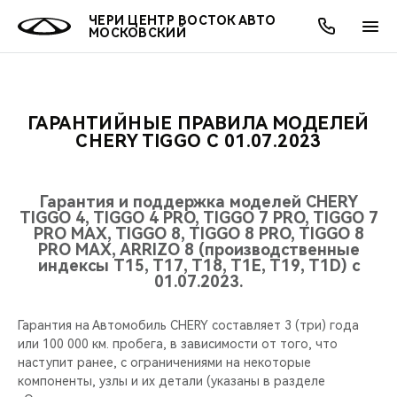
ЧЕРИ ЦЕНТР ВОСТОК АВТО
МОСКОВСКИЙ
ГАРАНТИЙНЫЕ ПРАВИЛА МОДЕЛЕЙ
ОНЛАЙН СЕРВИСЫ
ПОКУПАТЕЛЯМ
ВЛАДЕЛЬЦАМ
О КОМПАНИИ
МИР CHERY
МОДЕЛИ
АКЦИИ
CHERY TIGGO С 01.07.2023
ВЫБОР И ПОКУПКА
СЕРВИС
АКСЕССУАРЫ
ВЫГОДЫ И АКЦИИ
ВЫБОР И ПОКУПКА
О НАС
ВСЕ МОДЕЛИ
Гарантия и поддержка моделей CHERY
TIGGO 4, TIGGO 4 PRO, TIGGO 7 PRO, TIGGO 7
КРЕДИТ И СТРАХОВАНИЕ
ЗАПЧАСТИ И АКСЕССУАРЫ
О БРЕНДЕ
КРЕДИТ
МЫ В СОЦСЕТЯХ
PRO MAX, TIGGO 8, TIGGO 8 PRO, TIGGO 8
КРОССОВЕРЫ
PRO MAX, ARRIZO 8 (производственные
индексы T15, T17, T18, T1E, T19, T1D) с
ПОДДЕРЖКА
CHERY В СОЦСЕТЯХ
01.07.2023.
СЕДАНЫ
CHERY CONNECT
ЛЮДИ CHERY
Гарантия на Автомобиль CHERY составляет 3 (три) года
НОВИНКИ
или 100 000 км. пробега, в зависимости от того, что
БЛАГОТВОРИТЕЛЬНОСТЬ
наступит ранее, с ограничениями на некоторые
компоненты, узлы и их детали (указаны в разделе