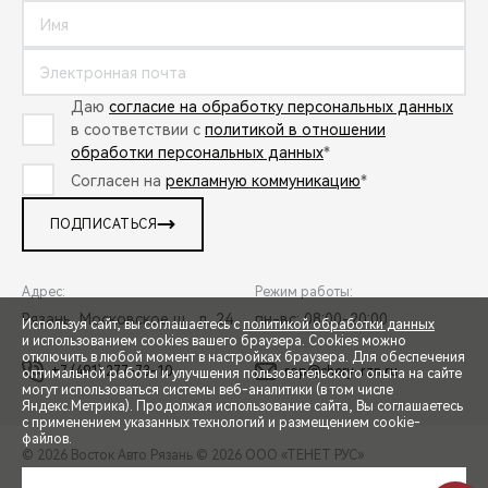
Даю
согласие на обработку персональных данных
в соответствии с
политикой в отношении
обработки персональных данных
*
Согласен на
рекламную коммуникацию
*
ПОДПИСАТЬСЯ
Адрес:
Режим работы:
Рязань, Московское ш., д. 24
пн-вс: 08:00-20:00
Используя сайт, вы соглашаетесь с
политикой обработки данных
и использованием cookies вашего браузера. Cookies можно
отключить в любой момент в настройках браузера. Для обеспечения
+7 (491) 277-73-10
rop@chery-rzn.ru
оптимальной работы и улучшения пользовательского опыта на сайте
могут использоваться системы веб-аналитики (в том числе
СПЕЦПРЕДЛОЖЕНИЯ
Яндекс.Метрика). Продолжая использование сайта, Вы соглашаетесь
с применением указанных технологий и размещением cookie-
файлов.
© 2026 Восток Авто Рязань
© 2026 ООО «ТЕНЕТ РУС»
ЗАПИСЬ НА ТЕСТ-ДРАЙВ
ПРАВОВАЯ ИНФОРМАЦИЯ
КОНТАКТЫ
КЛИЕНТСКАЯ ПОДДЕРЖКА